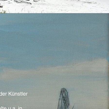
reischaffender Künstler
te u.a. in