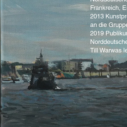
Frankreich, E
2013 Kunstpre
an die Grupp
2019 Publiku
Norddeutsche
Till Warwas l