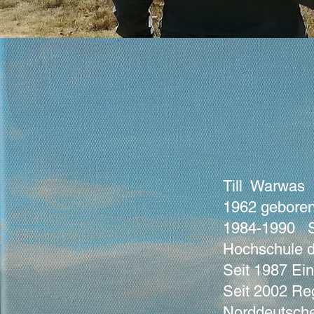
Till Warwas
1962 geboren
1984-1990 St
Hochschule d
Seit 1987 
Seit 2002 Re
Norddeutschen