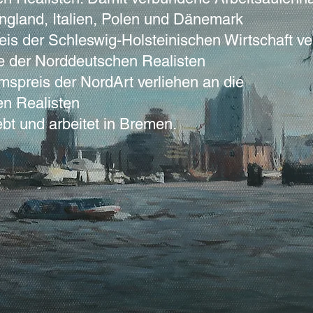
ngland, Italien, Polen und Dänemark
is der Schleswig-Holsteinischen Wirtschaft v
e der Norddeutschen Realisten
mspreis der NordArt verliehen an die
n Realisten
ebt und arbeitet in Bremen.